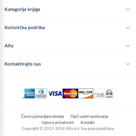
Kategorije knjiga
Školski program
Korisnička podrška
Alfateka
Često postavljana pitanja
Alfa
Didaktika
Dostava
Politika privatnosti
Kontaktirajte nas
Povrat robe
Kontakt
mail
webshop@alfa.hr
Načini plaćanja
phone
01 889 2047
Praćenje narudžbe
schedule
Pon - Pet: 8:00 - 16:00
Često postavljana pitanja
Opći uvjeti poslovanja
location_on
Zagreb, Hrvatska
Izjava o privatnosti
Kontakt
Copyright © 2012-2026 Alfa d.d. Sva prava podržana.