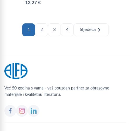
12,27 €
chevron_right
1
2
3
4
Sljedeća
Već 50 godina s vama - vaš pouzdan partner za obrazovne
materijale i kvalitetnu literaturu.