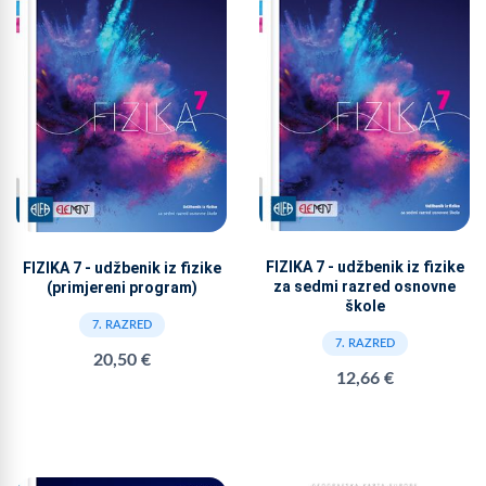
FIZIKA 7 - udžbenik iz fizike
FIZIKA 7 - udžbenik iz fizike
za sedmi razred osnovne
(primjereni program)
škole
7. RAZRED
7. RAZRED
20,50 €
12,66 €