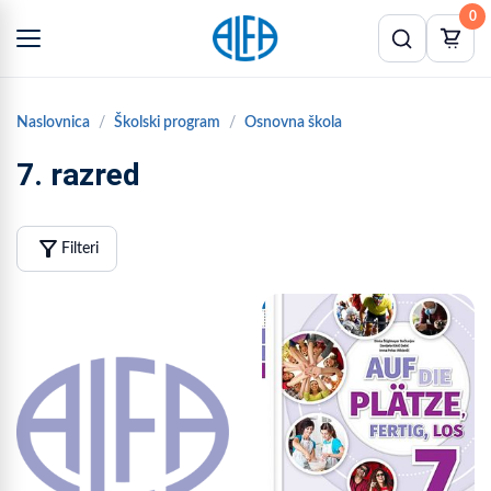
0
Naslovnica
Školski program
Osnovna škola
7. razred
filter_alt
Filteri