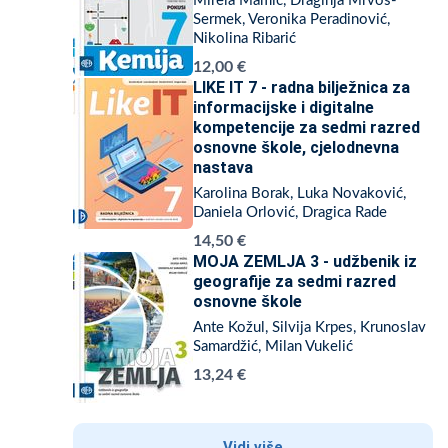
Mirela Mamić, Draginja Mrvoš-
Sermek, Veronika Peradinović,
Nikolina Ribarić
12,00 €
LIKE IT 7 - radna bilježnica za
informacijske i digitalne
kompetencije za sedmi razred
osnovne škole, cjelodnevna
nastava
Karolina Borak, Luka Novaković,
Daniela Orlović, Dragica Rade
14,50 €
MOJA ZEMLJA 3 - udžbenik iz
geografije za sedmi razred
osnovne škole
Ante Kožul, Silvija Krpes, Krunoslav
Samardžić, Milan Vukelić
13,24 €
Vidi više