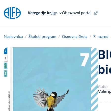
Kategorije knjiga
Obrazovni portal
Naslovnica
Školski program
Osnovna škola
7. razred
BI
bi
Autor
Valeri