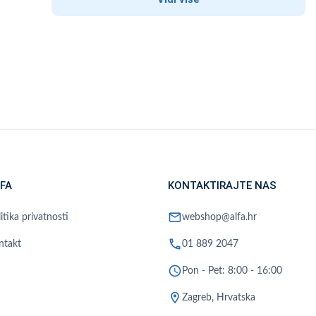
FA
KONTAKTIRAJTE NAS
mail
itika privatnosti
webshop@alfa.hr
phone
ntakt
01 889 2047
schedule
Pon - Pet: 8:00 - 16:00
location_on
Zagreb, Hrvatska