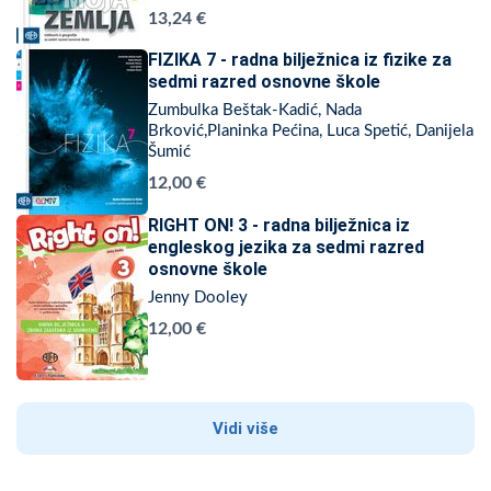
13,24 €
FIZIKA 7 - radna bilježnica iz fizike za
sedmi razred osnovne škole
Zumbulka Beštak-Kadić, Nada
Brković,Planinka Pećina, Luca Spetić, Danijela
Šumić
12,00 €
RIGHT ON! 3 - radna bilježnica iz
engleskog jezika za sedmi razred
osnovne škole
Jenny Dooley
12,00 €
Vidi više