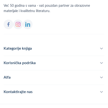
Već 50 godina s vama - vaš pouzdan partner za obrazovne
materijale i kvalitetnu literaturu.
Kategorije knjiga
Školski program
Korisnička podrška
Alfateka
Često postavljana pitanja
Alfa
Didaktika
Dostava
Politika privatnosti
Kontaktirajte nas
Povrat robe
Kontakt
mail
webshop@alfa.hr
Načini plaćanja