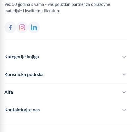
Već 50 godina s vama - vaš pouzdan partner za obrazovne
materijale i kvalitetnu literaturu.
Kategorije knjiga
Školski program
Korisnička podrška
Alfateka
Često postavljana pitanja
Alfa
Didaktika
Dostava
Politika privatnosti
Kontaktirajte nas
Povrat robe
Kontakt
mail
webshop@alfa.hr
Načini plaćanja