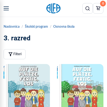
0
Naslovnica
Školski program
Osnovna škola
3. razred
filter_alt
Filteri