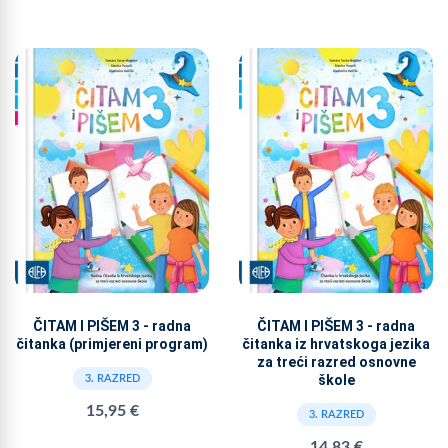
ČITAM I PIŠEM 3 - radna
ČITAM I PIŠEM 3 - radna
čitanka (primjereni program)
čitanka iz hrvatskoga jezika
za treći razred osnovne
škole
3. RAZRED
15,95 €
3. RAZRED
14,83 €