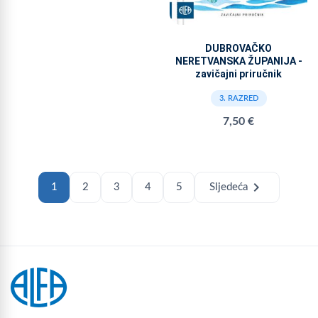
DUBROVAČKO
NERETVANSKA ŽUPANIJA -
zavičajni priručnik
3. RAZRED
7,50 €
chevron_right
1
2
3
4
5
Sljedeća