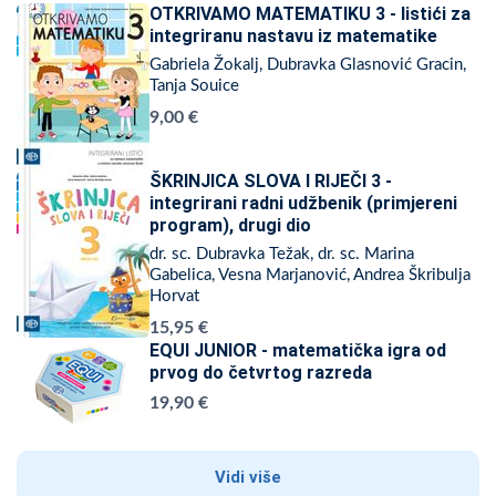
OTKRIVAMO MATEMATIKU 3 - listići za
integriranu nastavu iz matematike
Gabriela Žokalj, Dubravka Glasnović Gracin,
Tanja Souice
9,00 €
ŠKRINJICA SLOVA I RIJEČI 3 -
integrirani radni udžbenik (primjereni
program), drugi dio
dr. sc. Dubravka Težak, dr. sc. Marina
Gabelica, Vesna Marjanović, Andrea Škribulja
Horvat
15,95 €
EQUI JUNIOR - matematička igra od
prvog do četvrtog razreda
19,90 €
Vidi više