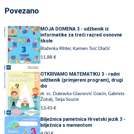
Povezano
MOJA DOMENA 3 - udžbenik iz
informatike za treći razred osnovne
škole
Blaženka Rihter, Karmen Toić Dlačić
11,88 €
OTKRIVAMO MATEMATIKU 3 - radni
udžbenik (primjereni program), drugi
dio
dr. sc. Dubravka Glasnović Gracin, Gabriela
Žokalj, Tanja Soucie
13,43 €
Bilježnica pametnica Hrvatski jezik 3 -
bilježnica s mementom
4,00 €