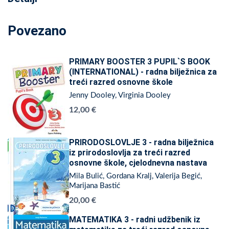
Povezano
PRIMARY BOOSTER 3 PUPIL`S BOOK
(INTERNATIONAL) - radna bilježnica za
treći razred osnovne škole
Jenny Dooley, Virginia Dooley
12,00 €
PRIRODOSLOVLJE 3 - radna bilježnica
iz prirodoslovlja za treći razred
osnovne škole, cjelodnevna nastava
Mila Bulić, Gordana Kralj, Valerija Begić,
Marijana Bastić
20,00 €
MATEMATIKA 3 - radni udžbenik iz