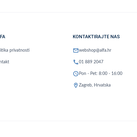
FA
KONTAKTIRAJTE NAS
mail
itika privatnosti
webshop@alfa.hr
phone
ntakt
01 889 2047
schedule
Pon - Pet: 8:00 - 16:00
location_on
Zagreb, Hrvatska