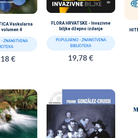
FLORA HRVATSKE - Invazivne
ICA Vaskularna
biljke džepno izdanje
H volumen 4
HIT
POPULARNO - ZNANSTVENA
 - ZNANSTVENA
BIBLIOTEKA
LIOTEKA
19,78 €
,18 €