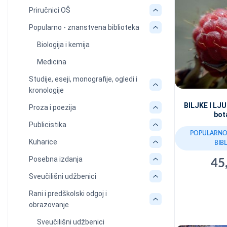
Priručnici OŠ
Popularno - znanstvena biblioteka
Biologija i kemija
Medicina
Studije, eseji, monografije, ogledi i
kronologije
BILJKE I LJ
Proza i poezija
bot
Publicistika
POPULARNO
Kuharice
BIB
Posebna izdanja
45
Sveučilišni udžbenici
Rani i predškolski odgoj i
obrazovanje
Sveučilišni udžbenici