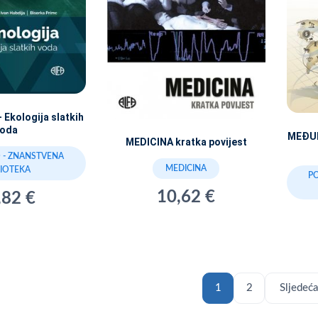
Ekologija slatkih
voda
MEĐU
MEDICINA kratka povijest
 - ZNANSTVENA
MEDICINA
LIOTEKA
P
10,62 €
,82 €
1
2
Sljedeća