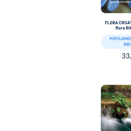
FLORA CROAT
flora R
POPULARNO
BIB
33