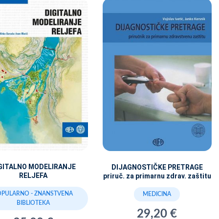
GITALNO MODELIRANJE
DIJAGNOSTIČKE PRETRAGE
RELJEFA
priruč. za primarnu zdrav. zaštitu
OPULARNO - ZNANSTVENA
MEDICINA
BIBLIOTEKA
29,20 €