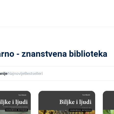
rno - znanstvena biblioteka
nije
Najnovije
Bestselleri