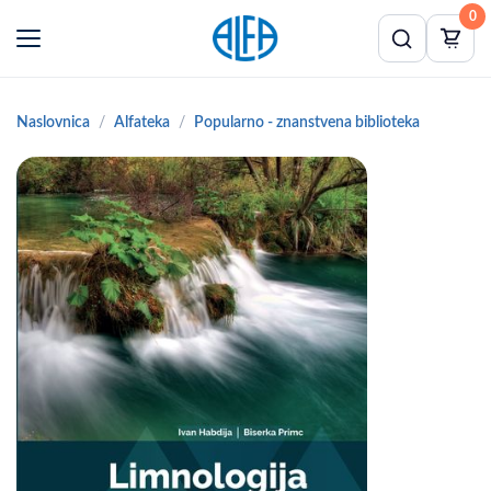
0
Naslovnica
Alfateka
Popularno - znanstvena biblioteka