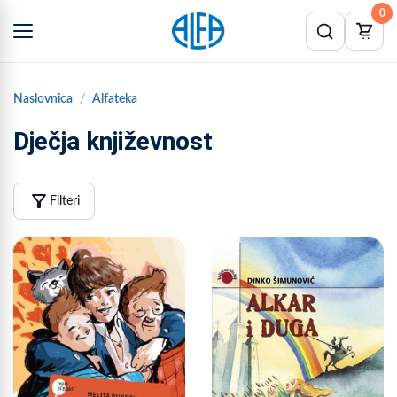
0
Naslovnica
Alfateka
Dječja književnost
filter_alt
Filteri