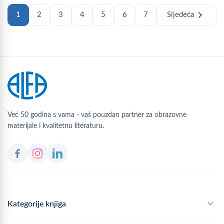
chevron_right
1
2
3
4
5
6
7
Sljedeća
Već 50 godina s vama - vaš pouzdan partner za obrazovne
materijale i kvalitetnu literaturu.
Kategorije knjiga