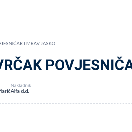
JESNIČAR I MRAV JASKO
VRČAK POVJESNIČA
Nakladnik
Marić
Alfa d.d.