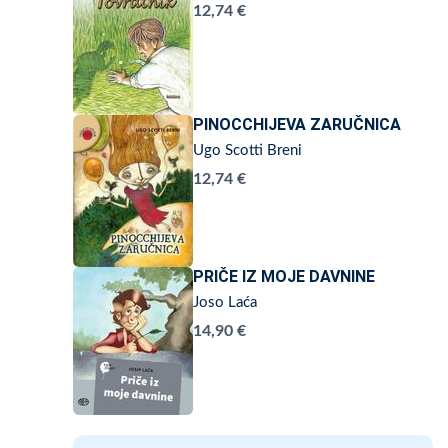
12,74 €
PINOCCHIJEVA ZARUČNICA
Ugo Scotti Breni
12,74 €
PRIČE IZ MOJE DAVNINE
Joso Laća
14,90 €