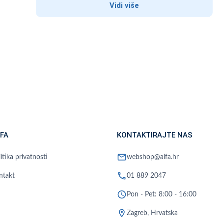
Vidi više
FA
KONTAKTIRAJTE NAS
mail
itika privatnosti
webshop@alfa.hr
phone
ntakt
01 889 2047
schedule
Pon - Pet: 8:00 - 16:00
location_on
Zagreb, Hrvatska