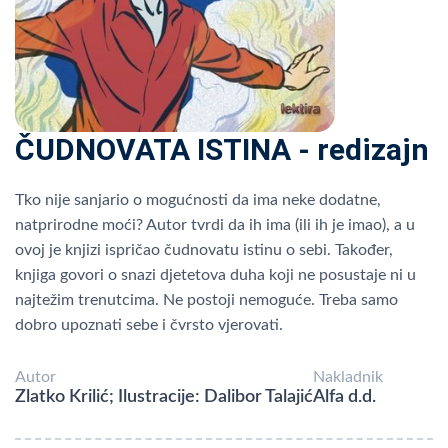
ČUDNOVATA ISTINA - redizajn
Tko nije sanjario o mogućnosti da ima neke dodatne,
natprirodne moći? Autor tvrdi da ih ima (ili ih je imao), a u
ovoj je knjizi ispričao čudnovatu istinu o sebi. Također,
knjiga govori o snazi djetetova duha koji ne posustaje ni u
najtežim trenutcima. Ne postoji nemoguće. Treba samo
dobro upoznati sebe i čvrsto vjerovati.
Autor
Nakladnik
Zlatko Krilić; Ilustracije: Dalibor Talajić
Alfa d.d.