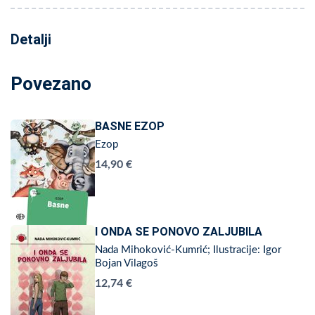
Detalji
Povezano
BASNE EZOP
Ezop
14,90 €
I ONDA SE PONOVO ZALJUBILA
Nada Mihoković-Kumrić; Ilustracije: Igor
Bojan Vilagoš
12,74 €