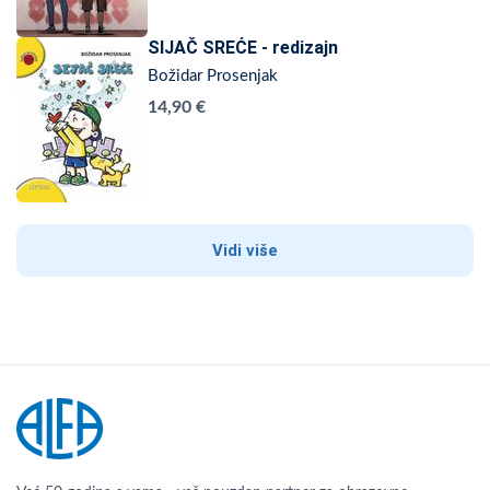
SIJAČ SREĆE - redizajn
Božidar Prosenjak
14,90 €
Vidi više