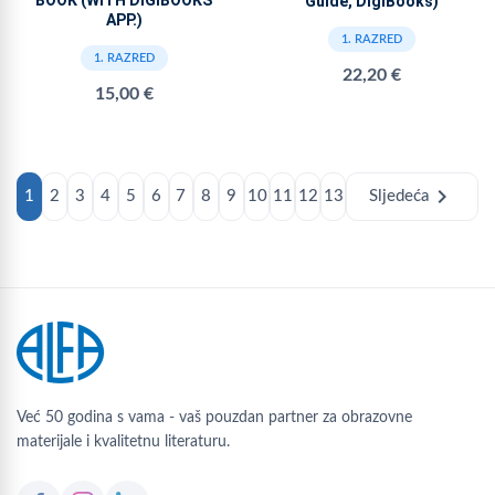
BOOK (WITH DIGIBOOKS
Guide, DigiBooks)
APP.)
1. RAZRED
1. RAZRED
22,20 €
15,00 €
chevron_right
1
2
3
4
5
6
7
8
9
10
11
12
13
Sljedeća
Već 50 godina s vama - vaš pouzdan partner za obrazovne
materijale i kvalitetnu literaturu.