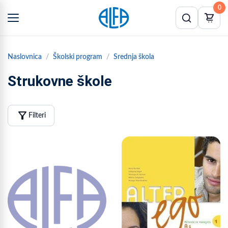
0
Naslovnica
Školski program
Srednja škola
Strukovne škole
filter_alt
Filteri