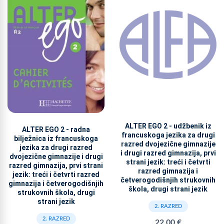
ALTER EGO 2 - udžbenik iz
ALTER EGO 2 - radna
francuskoga jezika za drugi
bilježnica iz francuskoga
razred dvojezične gimnazije
jezika za drugi razred
i drugi razred gimnazija, prvi
dvojezične gimnazije i drugi
strani jezik: treći i četvrti
razred gimnazija, prvi strani
razred gimnazija i
jezik: treći i četvrti razred
četverogodišnjih strukovnih
gimnazija i četverogodišnjih
škola, drugi strani jezik
strukovnih škola, drugi
strani jezik
2. RAZRED
2. RAZRED
22,00 €