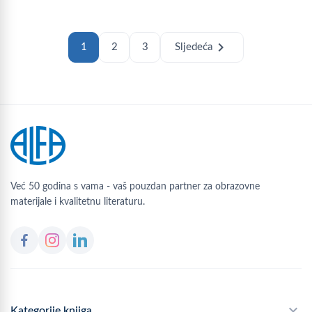
chevron_right
1
2
3
Sljedeća
Već 50 godina s vama - vaš pouzdan partner za obrazovne
materijale i kvalitetnu literaturu.
Kategorije knjiga