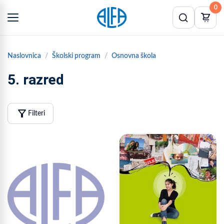
0
Naslovnica
Školski program
Osnovna škola
5. razred
filter_alt
Filteri