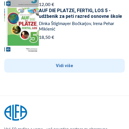
12,00 €
AUF DIE PLATZE, FERTIG, LOS 5 -
udžbenik za peti razred osnovne škole
Dinka Štiglmayer Bočkarjov, Irena Pehar
Miklenić
18,50 €
Vidi više