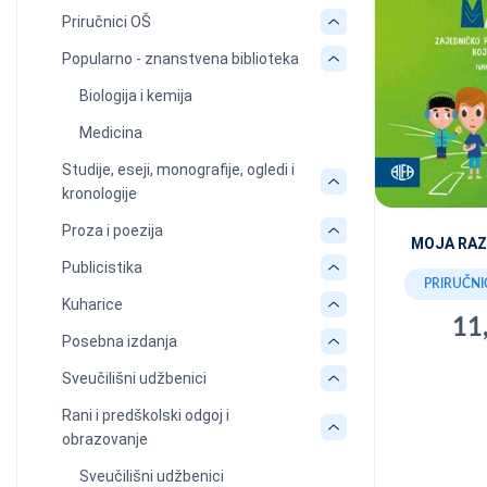
Priručnici OŠ
Popularno - znanstvena biblioteka
Biologija i kemija
Medicina
Studije, eseji, monografije, ogledi i
kronologije
Proza i poezija
MOJA RAZ
Publicistika
PRIRUČNI
Kuharice
11
Posebna izdanja
Sveučilišni udžbenici
Rani i predškolski odgoj i
obrazovanje
Sveučilišni udžbenici