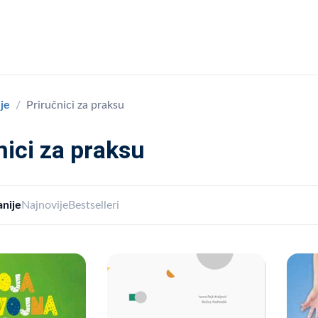
nje
Priručnici za praksu
nici za praksu
nije
Najnovije
Bestselleri