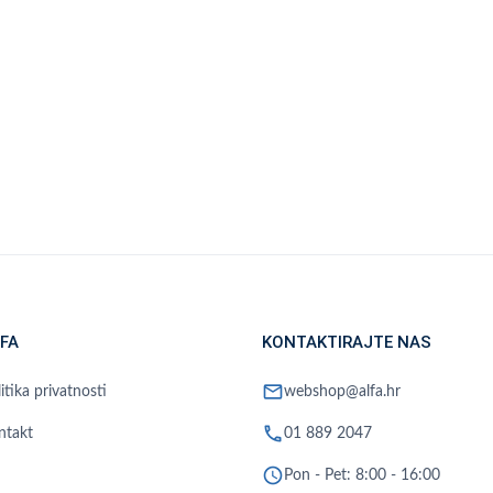
FA
KONTAKTIRAJTE NAS
mail
itika privatnosti
webshop@alfa.hr
phone
ntakt
01 889 2047
schedule
Pon - Pet: 8:00 - 16:00