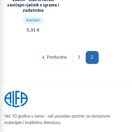
zavičajni rječnik s igrama i
zadatcima
RJEČNICI
5,31 €
chevron_left
Prethodna
1
2
Već 50 godina s vama - vaš pouzdan partner za obrazovne
materijale i kvalitetnu literaturu.