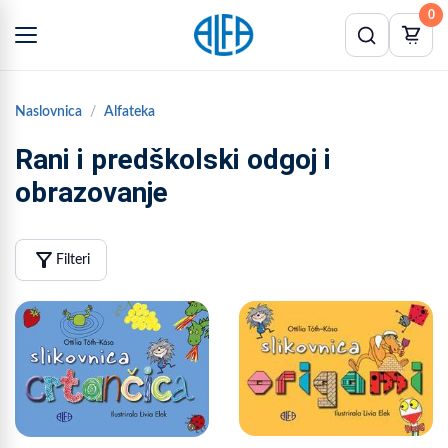
0
Naslovnica
Alfateka
Rani i predškolski odgoj i
obrazovanje
filter_alt
Filteri