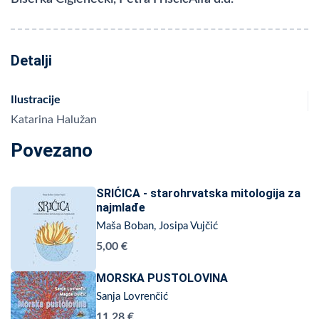
Detalji
Ilustracije
Katarina Halužan
Povezano
SRIĆICA - starohrvatska mitologija za
najmlađe
Maša Boban, Josipa Vujčić
5,00 €
MORSKA PUSTOLOVINA
Sanja Lovrenčić
11,28 €