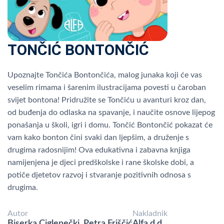
TONČIĆ BONTONČIĆ
Upoznajte Tončića Bontončića, malog junaka koji će vas
veselim rimama i šarenim ilustracijama povesti u čaroban
svijet bontona! Pridružite se Tončiću u avanturi kroz dan,
od buđenja do odlaska na spavanje, i naučite osnove lijepog
ponašanja u školi, igri i domu. Tončić Bontončić pokazat će
vam kako bonton čini svaki dan ljepšim, a druženje s
drugima radosnijim! Ova edukativna i zabavna knjiga
namijenjena je djeci predškolske i rane školske dobi, a
potiče djetetov razvoj i stvaranje pozitivnih odnosa s
drugima.
Autor
Nakladnik
Biserka Ciglenečki, Petra Friščić
Alfa d.d.