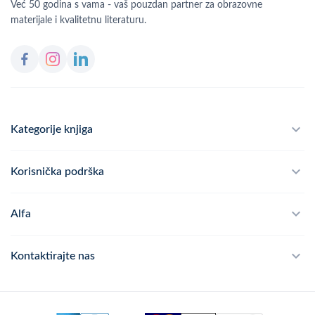
Već 50 godina s vama - vaš pouzdan partner za obrazovne
materijale i kvalitetnu literaturu.
Kategorije knjiga
Školski program
Korisnička podrška
Alfateka
Često postavljana pitanja
Alfa
Didaktika
Dostava
Politika privatnosti
Kontaktirajte nas
Povrat robe
Kontakt
mail
webshop@alfa.hr
Načini plaćanja