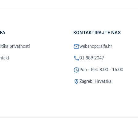
FA
KONTAKTIRAJTE NAS
mail
itika privatnosti
webshop@alfa.hr
phone
ntakt
01 889 2047
schedule
Pon - Pet: 8:00 - 16:00
location_on
Zagreb, Hrvatska