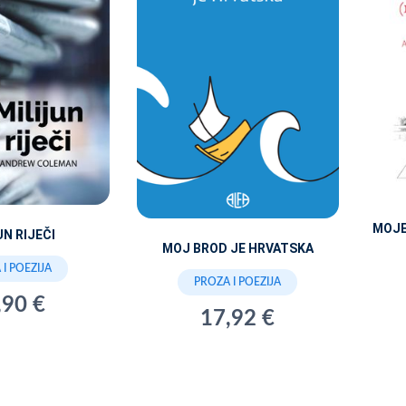
MOJE
UN RIJEČI
MOJ BROD JE HRVATSKA
I POEZIJA
PROZA I POEZIJA
,90 €
17,92 €