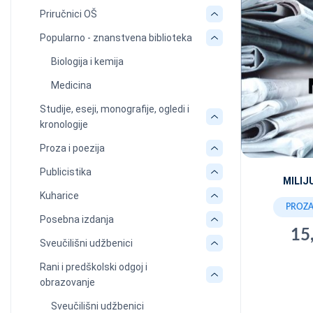
Priručnici OŠ
Popularno - znanstvena biblioteka
Biologija i kemija
Medicina
Studije, eseji, monografije, ogledi i
kronologije
Proza i poezija
Publicistika
MILIJ
Kuharice
PROZA 
Posebna izdanja
15
Sveučilišni udžbenici
Rani i predškolski odgoj i
obrazovanje
Sveučilišni udžbenici