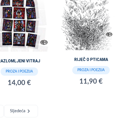
RIJEČ O PTICAMA
RAZLOMLJENI VITRAJ
PROZA I POEZIJA
PROZA I POEZIJA
11,90 €
14,00 €
chevron_right
Sljedeća