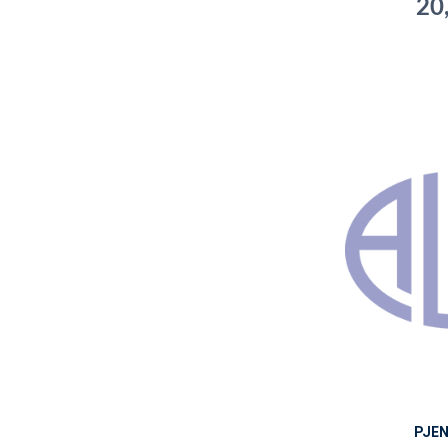
20
PJE