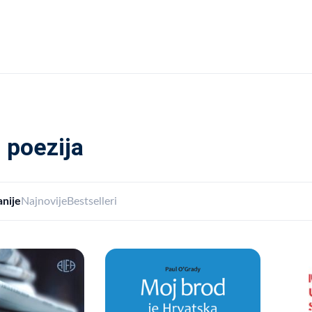
i poezija
nije
Najnovije
Bestselleri