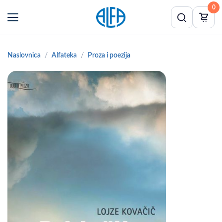
0
Naslovnica
Alfateka
Proza i poezija