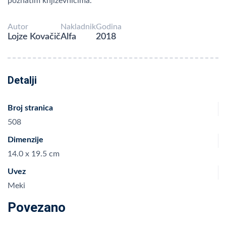
poznatim književnicima.
Autor
Nakladnik
Godina
Lojze Kovačič
Alfa
2018
Detalji
Broj stranica
508
Dimenzije
14.0 x 19.5 cm
Uvez
Meki
Povezano