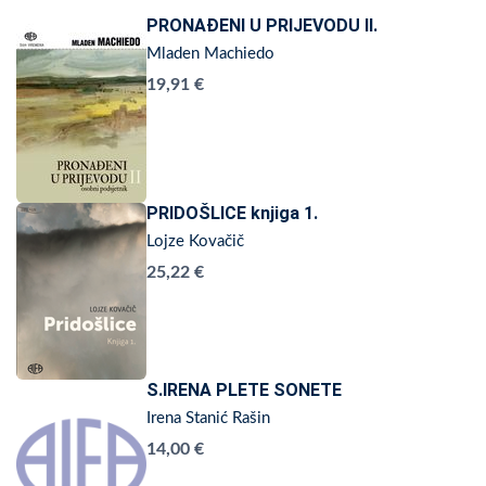
PRONAĐENI U PRIJEVODU II.
Mladen Machiedo
19,91 €
PRIDOŠLICE knjiga 1.
Lojze Kovačič
25,22 €
S.IRENA PLETE SONETE
Irena Stanić Rašin
14,00 €