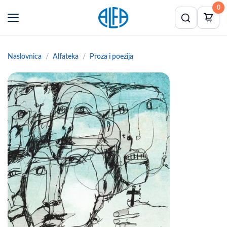
0
Naslovnica
Alfateka
Proza i poezija