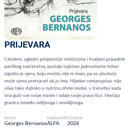
PRIJEVARA
Cénabre, ugledni povjesničar misticizma i hvaljeni pripadnik
pariškog svećenstva, postaje svjestan jednostavne istine:
izgubio je vjeru, koju možda nije ni imao, pa se ubuduće
može samo pretvarati da ju ima. Nijedan romanopisac nije
ušao tako duboko u nutrinu ohole osobe, u trenutku kada
ona gubi sve svoje maske i odaje svoje pravo lice. Nestaju
granice između vidljivoga i nevidljivoga.
Autor
Nakladnik
Godina
Georges Bernanos
ALFA
2024