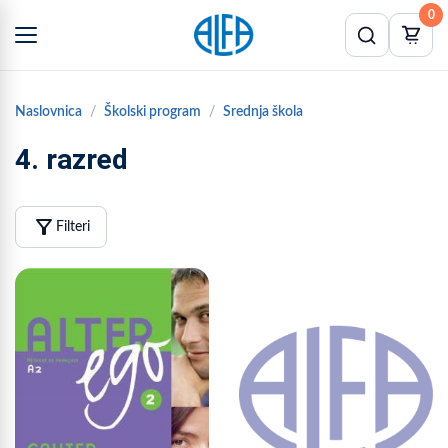
0
Naslovnica
Školski program
Srednja škola
4. razred
filter_alt
Filteri