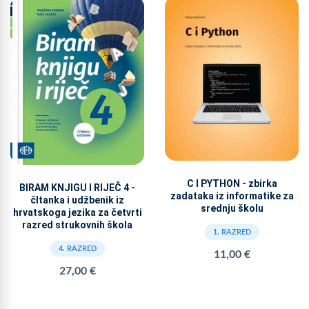
C I PYTHON - zbirka
BIRAM KNJIGU I RIJEČ 4 -
zadataka iz informatike za
čItanka i udžbenik iz
srednju školu
hrvatskoga jezika za četvrti
razred strukovnih škola
1. RAZRED
4. RAZRED
11,00 €
27,00 €