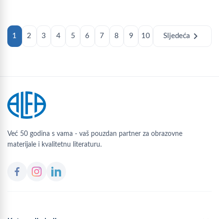
chevron_right
1
2
3
4
5
6
7
8
9
10
Sljedeća
Već 50 godina s vama - vaš pouzdan partner za obrazovne
materijale i kvalitetnu literaturu.