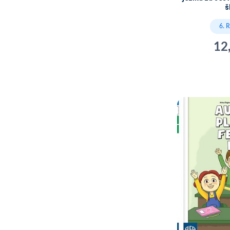
š
6. 
12