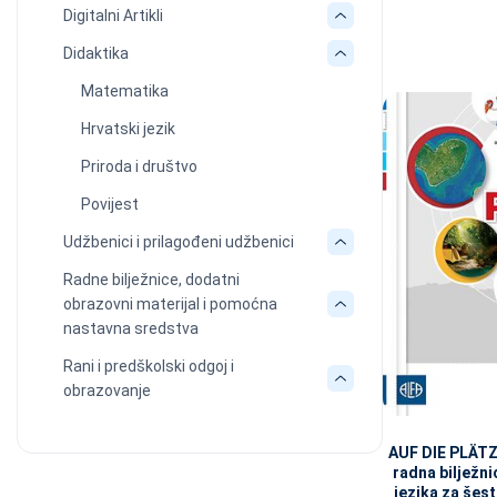
Digitalni Artikli
Didaktika
Matematika
Hrvatski jezik
Priroda i društvo
Povijest
Udžbenici i prilagođeni udžbenici
Radne bilježnice, dodatni
obrazovni materijal i pomoćna
nastavna sredstva
Rani i predškolski odgoj i
obrazovanje
AUF DIE PLÄTZ
radna bilježn
jezika za šes