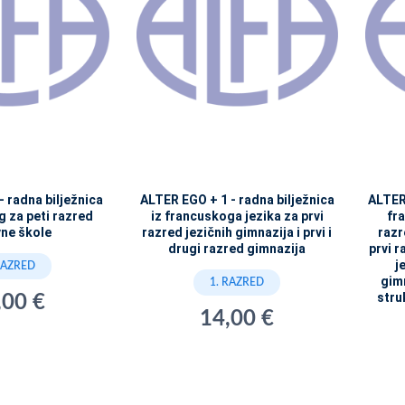
 radna bilježnica
ALTER EGO + 1 - radna bilježnica
ALTER 
g za peti razred
iz francuskoga jezika za prvi
fr
ne škole
razred jezičnih gimnazija i prvi i
razr
drugi razred gimnazija
prvi r
j
RAZRED
gimn
1. RAZRED
stru
,00 €
14,00 €