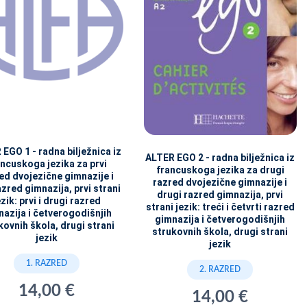
EGO 1 - radna bilježnica iz
ALTER EGO 2 - radna bilježnica iz
ancuskoga jezika za prvi
francuskoga jezika za drugi
ed dvojezične gimnazije i
razred dvojezične gimnazije i
azred gimnazija, prvi strani
drugi razred gimnazija, prvi
ezik: prvi i drugi razred
strani jezik: treći i četvrti razred
azija i četverogodišnjih
gimnazija i četverogodišnjih
kovnih škola, drugi strani
strukovnih škola, drugi strani
jezik
jezik
1. RAZRED
2. RAZRED
14,00 €
14,00 €