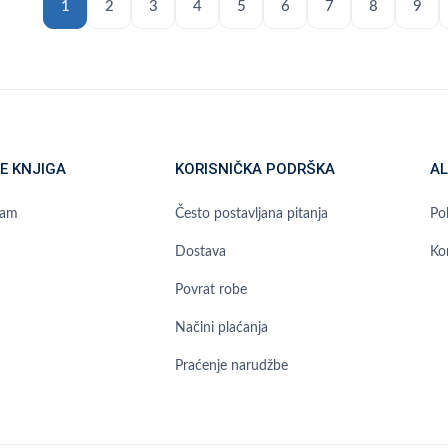
1
2
3
4
5
6
7
8
9
E KNJIGA
KORISNIČKA PODRŠKA
AL
ram
Često postavljana pitanja
Pol
Dostava
Ko
Povrat robe
Načini plaćanja
Praćenje narudžbe