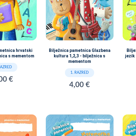
metnica hrvatski
Bilježnica pametnica Glazbena
Bilj
ežnica s mementom
kultura 1,2,3 - bilježnica s
jezik
mementom
RAZRED
1. RAZRED
00 €
4,00 €