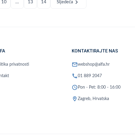
chevron_right
10
...
13
14
Sljedeća
FA
KONTAKTIRAJTE NAS
mail
itika privatnosti
webshop@alfa.hr
phone
ntakt
01 889 2047
schedule
Pon - Pet: 8:00 - 16:00
location_on
Zagreb, Hrvatska