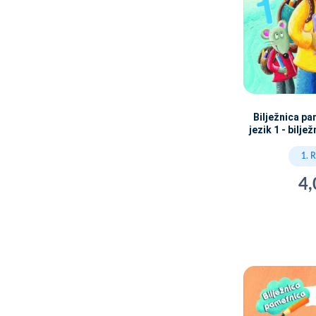
Bilježnica pa
jezik 1 - bilj
1. 
4,