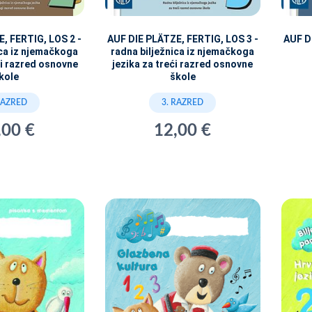
, FERTIG, LOS 2 -
AUF DIE PLÄTZE, FERTIG, LOS 3 -
AUF D
ica iz njemačkoga
radna bilježnica iz njemačkoga
gi razred osnovne
jezika za treći razred osnovne
kole
škole
RAZRED
3. RAZRED
,00 €
12,00 €