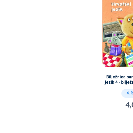
Bilježnica pa
jezik 4 - bilj
4. 
4,