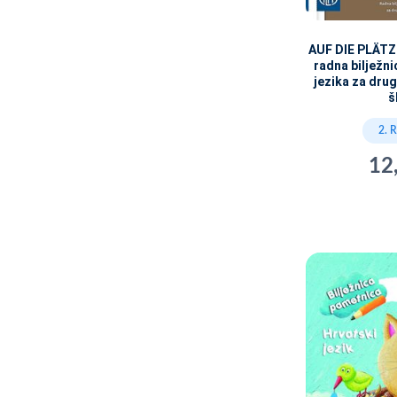
AUF DIE PLÄTZE
radna bilježn
jezika za dru
š
2. 
12