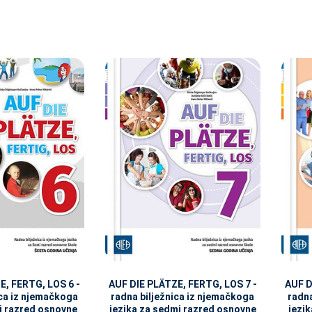
E, FERTG, LOS 6 -
AUF DIE PLÄTZE, FERTG, LOS 7 -
AUF D
ica iz njemačkoga
radna bilježnica iz njemačkoga
radna
ti razred osnovne
jezika za sedmi razred osnovne
jezi