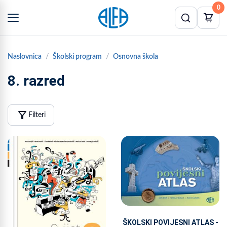
0
Naslovnica
Školski program
Osnovna škola
8. razred
filter_alt
Filteri
ŠKOLSKI POVIJESNI ATLAS -