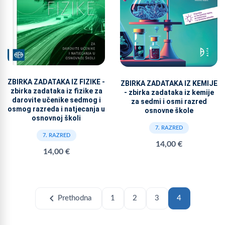
ZBIRKA ZADATAKA IZ FIZIKE -
ZBIRKA ZADATAKA IZ KEMIJE
zbirka zadataka iz fizike za
- zbirka zadataka iz kemije
darovite učenike sedmog i
za sedmi i osmi razred
osmog razreda i natjecanja u
osnovne škole
osnovnoj školi
7. RAZRED
7. RAZRED
14,00 €
14,00 €
chevron_left
Prethodna
1
2
3
4