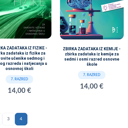
KA ZADATAKA IZ FIZIKE -
ZBIRKA ZADATAKA IZ KEMIJE -
rka zadataka iz fizike za
zbirka zadataka iz kemije za
rovite učenike sedmog i
sedmi i osmi razred osnovne
g razreda i natjecanja u
škole
osnovnoj školi
7. RAZRED
7. RAZRED
14,00 €
14,00 €
3
4