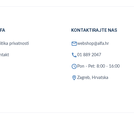
FA
KONTAKTIRAJTE NAS
mail
itika privatnosti
webshop@alfa.hr
phone
ntakt
01 889 2047
schedule
Pon - Pet: 8:00 - 16:00
location_on
Zagreb, Hrvatska