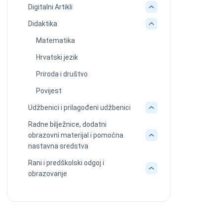
Digitalni Artikli
Didaktika
Matematika
Hrvatski jezik
Priroda i društvo
Povijest
Udžbenici i prilagođeni udžbenici
Radne bilježnice, dodatni
obrazovni materijal i pomoćna
nastavna sredstva
Rani i predškolski odgoj i
obrazovanje