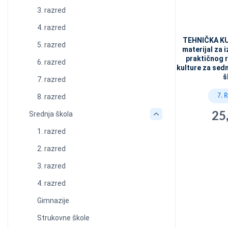
3. razred
4. razred
TEHNIČKA KU
5. razred
materijal za i
praktičnog r
6. razred
kulture za sed
š
7. razred
7. 
8. razred
Srednja škola
25
1. razred
2. razred
3. razred
4. razred
Gimnazije
Strukovne škole