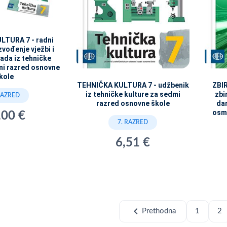
LTURA 7 - radni
zvođenje vježbi i
ada iz tehničke
mi razred osnovne
kole
TEHNIČKA KULTURA 7 - udžbenik
ZBIR
iz tehničke kulture za sedmi
zbi
RAZRED
razred osnovne škole
da
osmo
,00 €
7. RAZRED
6,51 €
chevron_left
Prethodna
1
2