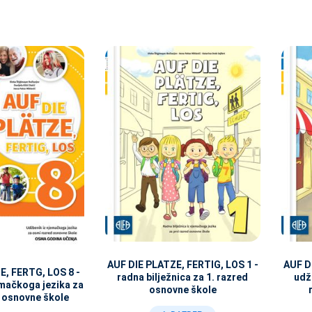
AUF DIE PLATZE, FERTIG, LOS 1 -
AUF D
E, FERTG, LOS 8 -
radna bilježnica za 1. razred
udž
emačkoga jezika za
osnovne škole
 osnovne škole