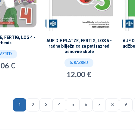
, FERTIG, LOS 4 -
AUF DIE PLATZE, FERTIG, LOS 5 -
AUF D
žbenik
radna bilježnica za peti razred
udžbe
osnovne škole
RAZRED
5. RAZRED
,06 €
12,00 €
1
2
3
4
5
6
7
8
9