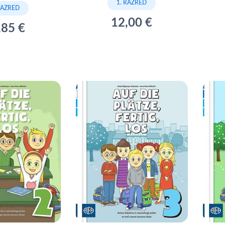
1. RAZRED
RAZRED
12,00 €
,85 €