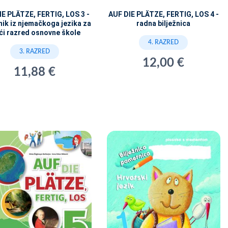
IE PLÄTZE, FERTIG, LOS 3 -
AUF DIE PLÄTZE, FERTIG, LOS 4 -
ik iz njemačkoga jezika za
radna bilježnica
ći razred osnovne škole
4. RAZRED
3. RAZRED
12,00 €
11,88 €