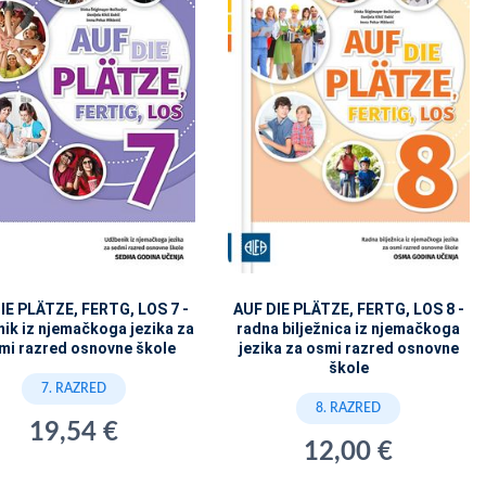
IE PLÄTZE, FERTG, LOS 7 -
AUF DIE PLÄTZE, FERTG, LOS 8 -
ik iz njemačkoga jezika za
radna bilježnica iz njemačkoga
mi razred osnovne škole
jezika za osmi razred osnovne
škole
7. RAZRED
8. RAZRED
19,54 €
12,00 €