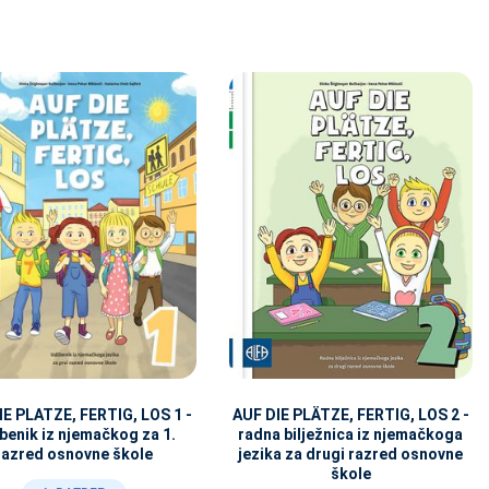
IE PLATZE, FERTIG, LOS 1 -
AUF DIE PLÄTZE, FERTIG, LOS 2 -
benik iz njemačkog za 1.
radna bilježnica iz njemačkoga
razred osnovne škole
jezika za drugi razred osnovne
škole