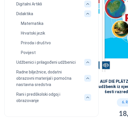
Digitalni Artikli
Didaktika
Matematika
Hrvatski jezik
Priroda i društvo
Povijest
Udžbenici i prilagođeni udžbenici
Radne bilježnice, dodatni
obrazovni materijal i pomoćna
AUF DIE PLÄTZ
nastavna sredstva
udžbenik iz nj
šesti razre
Rani i predškolski odgoj i
obrazovanje
6. 
18