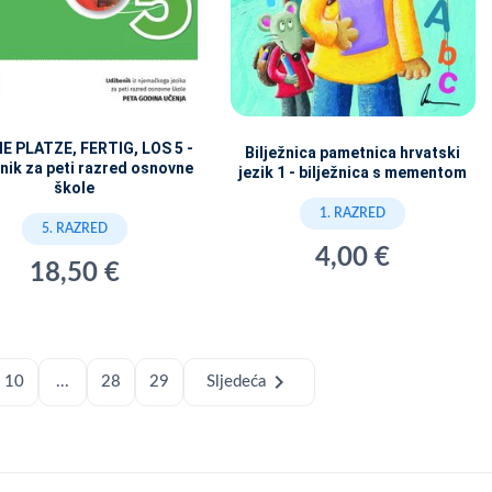
IE PLATZE, FERTIG, LOS 5 -
Bilježnica pametnica hrvatski
nik za peti razred osnovne
jezik 1 - bilježnica s mementom
škole
1. RAZRED
5. RAZRED
4,00 €
18,50 €
chevron_right
10
...
28
29
Sljedeća