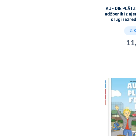
AUF DIE PLÄTZE
udžbenik iz nj
drugi razre
2. 
11