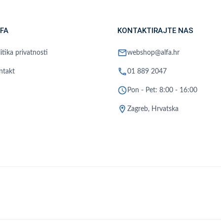
FA
KONTAKTIRAJTE NAS
mail
itika privatnosti
webshop@alfa.hr
phone
ntakt
01 889 2047
schedule
Pon - Pet: 8:00 - 16:00
location_on
Zagreb, Hrvatska