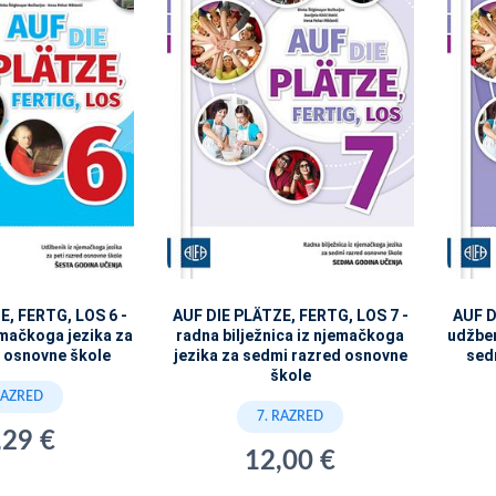
E, FERTG, LOS 6 -
AUF DIE PLÄTZE, FERTG, LOS 7 -
AUF D
emačkoga jezika za
radna bilježnica iz njemačkoga
udžben
d osnovne škole
jezika za sedmi razred osnovne
sed
škole
RAZRED
7. RAZRED
,29 €
12,00 €