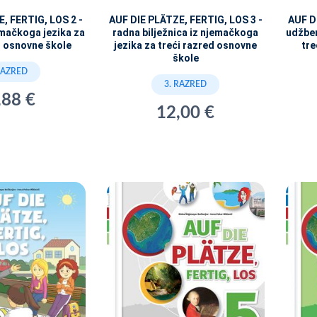
, FERTIG, LOS 2 -
AUF DIE PLÄTZE, FERTIG, LOS 3 -
AUF D
emačkoga jezika za
radna bilježnica iz njemačkoga
udžben
d osnovne škole
jezika za treći razred osnovne
tre
škole
RAZRED
3. RAZRED
,88 €
12,00 €