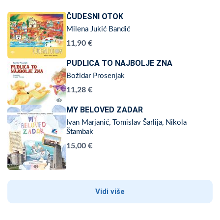
ČUDESNI OTOK
Milena Jukić Bandić
11,90 €
PUDLICA TO NAJBOLJE ZNA
Božidar Prosenjak
11,28 €
MY BELOVED ZADAR
Ivan Marjanić, Tomislav Šarlija, Nikola
Štambak
15,00 €
Vidi više