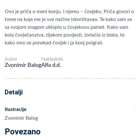
Ovo je priča o meni konju. I njemu – čovjeku. Priča govori o
tome na koje me je sve načine iskorištavao. Te kako sam se
sa svojom snagom uklopio u čovjekovu pamet. Kako sam
kola čovječanstva, tijekom povijesti, izvlačio iz blata, te
kako smo se ponekad čovjek i ja konj poigrali.
Autor
Nakladnik
Zvonimir Balog
Alfa d.d.
Detalji
Ilustracije
Zvonimir Balog
Povezano