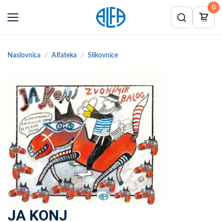
0
Naslovnica
Alfateka
Slikovnice
JA KONJ