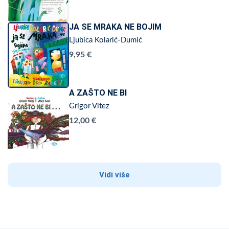
JA SE MRAKA NE BOJIM
Ljubica Kolarić-Dumić
9,95 €
A ZAŠTO NE BI
Grigor Vitez
12,00 €
Vidi više