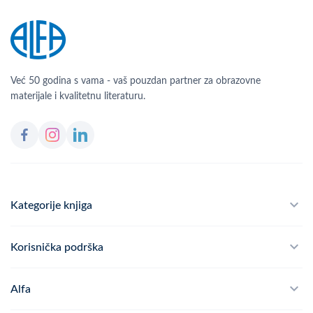
Već 50 godina s vama - vaš pouzdan partner za obrazovne
materijale i kvalitetnu literaturu.
Kategorije knjiga
Školski program
Korisnička podrška
Alfateka
Često postavljana pitanja
Alfa
Didaktika