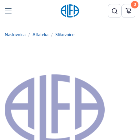
0
Naslovnica
Alfateka
Slikovnice