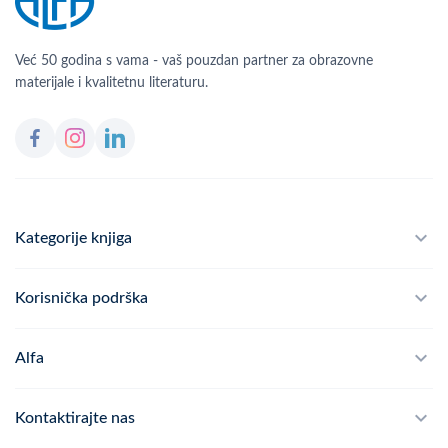
Već 50 godina s vama - vaš pouzdan partner za obrazovne
materijale i kvalitetnu literaturu.
Kategorije knjiga
Školski program
Korisnička podrška
Alfateka
Često postavljana pitanja
Alfa
Didaktika
Dostava
Politika privatnosti
Kontaktirajte nas
Povrat robe