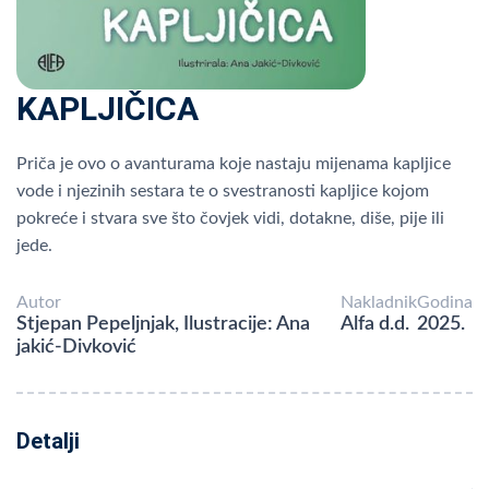
KAPLJIČICA
Priča je ovo o avanturama koje nastaju mijenama kapljice
vode i njezinih sestara te o svestranosti kapljice kojom
pokreće i stvara sve što čovjek vidi, dotakne, diše, pije ili
jede.
Autor
Nakladnik
Godina
Stjepan Pepeljnjak, Ilustracije: Ana
Alfa d.d.
2025.
jakić-Divković
Detalji