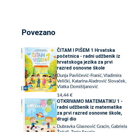
Povezano
ČITAM I PIŠEM 1 Hrvatska
početnica - radni udžbenik iz
hrvatskoga jezika za prvi
razred osnovne škole
Dunja Pavličević-Franić, Vladimira
Velički, Katarina Aladrović Slovaček,
Vlatka Domišljanović
14,44 €
OTKRIVAMO MATEMATIKU 1 -
radni udžbenik iz matematike
za prvi razred osnovne škole,
drugi dio
Dubravka Glasnović Gracin, Gabriela