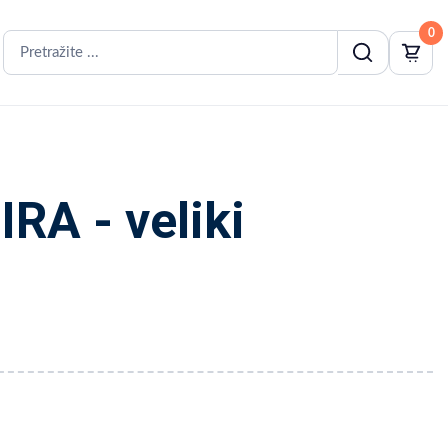
0
RA - veliki