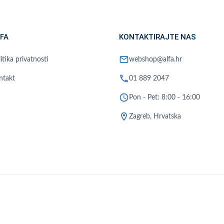
FA
KONTAKTIRAJTE NAS
mail
itika privatnosti
webshop@alfa.hr
phone
ntakt
01 889 2047
schedule
Pon - Pet: 8:00 - 16:00
location_on
Zagreb, Hrvatska