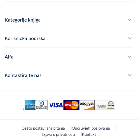
Kategorije knjiga
Školski program
Korisnička podrška
Alfateka
Često postavljana pitanja
Alfa
Didaktika
Dostava
Politika privatnosti
Kontaktirajte nas
Povrat robe
Kontakt
mail
webshop@alfa.hr
Načini plaćanja
phone
01 889 2047
Praćenje narudžbe
schedule
Pon - Pet: 8:00 - 16:00
Često postavljana pitanja
Opći uvjeti poslovanja
location_on
Zagreb, Hrvatska
Izjava o privatnosti
Kontakt