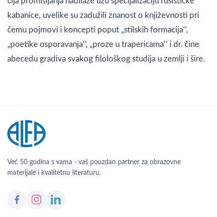
čija promišljanja nadilaze užu specijalizaciju rusističke
kabanice, uvelike su zadužili znanost o književnosti pri
čemu pojmovi i koncepti poput „stilskih formacija’’,
„poetike osporavanja’’, „proze u trapericama’’ i dr. čine
abecedu gradiva svakog filološkog studija u zemlji i šire.
Već 50 godina s vama - vaš pouzdan partner za obrazovne
materijale i kvalitetnu literaturu.