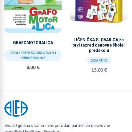
UČENIČKA SLOVARICA za
GRAFOMOTORALICA
prvi razred osnovne škole i
predškolu
RANI I PREDŠKOLSKI ODGOJ I
OBRAZOVANJE
DIDAKTIKA
8,00 €
15,00 €
Već 50 godina s vama - vaš pouzdan partner za obrazovne