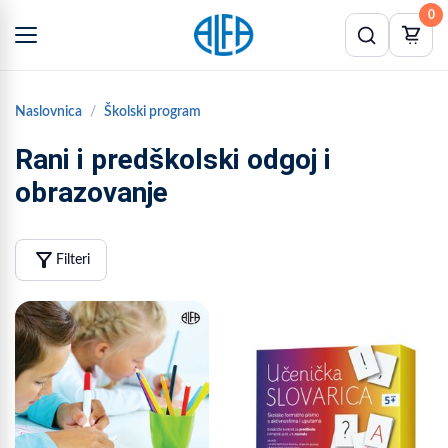
0
Naslovnica
Školski program
Rani i predškolski odgoj i
obrazovanje
filter_alt
Filteri