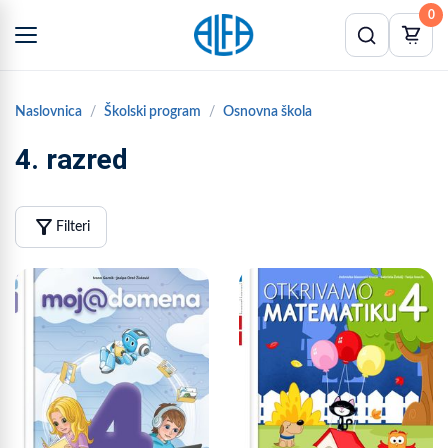
0
Naslovnica
Školski program
Osnovna škola
4. razred
filter_alt
Filteri