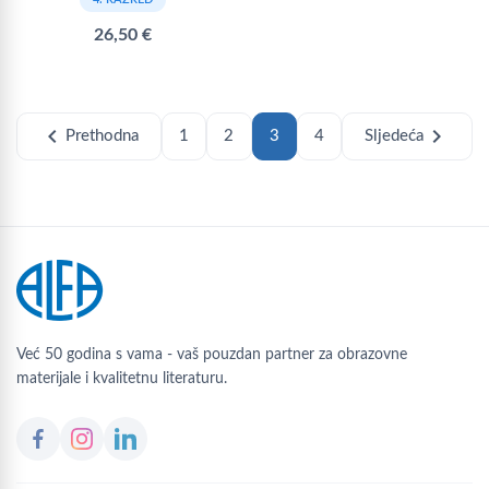
26,50 €
chevron_left
chevron_right
Prethodna
1
2
3
4
Sljedeća
Već 50 godina s vama - vaš pouzdan partner za obrazovne
materijale i kvalitetnu literaturu.