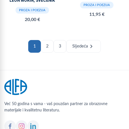
LEON MORIN, SVEĆENIK
PROZA I POEZIJA
PROZA I POEZIJA
11,95 €
20,00 €
chevron_right
1
2
3
Sljedeća
Već 50 godina s vama - vaš pouzdan partner za obrazovne
materijale i kvalitetnu literaturu.