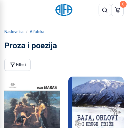
0
Naslovnica
Alfateka
Proza i poezija
filter_alt
Filteri