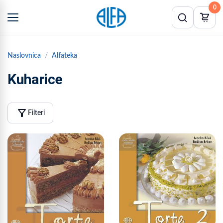
0
Naslovnica
Alfateka
Kuharice
filter_alt
Filteri