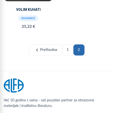
VOLIM KUHATI
KUHARICE
25,22 €
chevron_left
Prethodna
1
2
Već 50 godina s vama - vaš pouzdan partner za obrazovne
materijale i kvalitetnu literaturu.