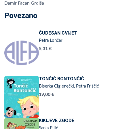
Damir Facan Grdiša
Povezano
ČUDESAN CVIJET
Petra Lončar
5,31 €
TONČIĆ BONTONČIĆ
Biserka Ciglenečki, Petra Friščić
19,00 €
KIKIJEVE ZGODE
Sanja Pilić