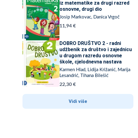
iz matematike za drugi razred
osnovne, drugi dio
Josip Markovac, Danica Vrgoč
11,94 €
DOBRO DRUŠTVO 2 - radni
udžbenik za društvo i zajednicu
u drugom razredu osnovne
škole, cjelodnevna nastava
Karmen Hlad, Lidija Križanić, Marija
Lesandrić, Tihana Bilešić
22,30 €
Vidi više