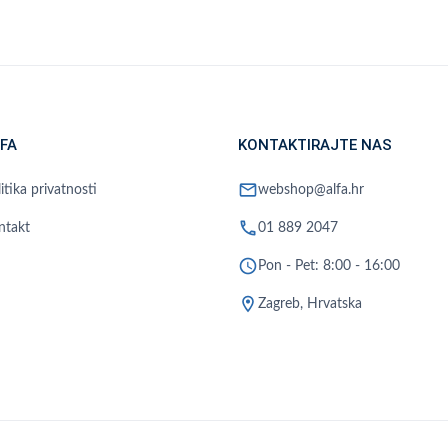
FA
KONTAKTIRAJTE NAS
mail
itika privatnosti
webshop@alfa.hr
phone
ntakt
01 889 2047
schedule
Pon - Pet: 8:00 - 16:00
location_on
Zagreb, Hrvatska