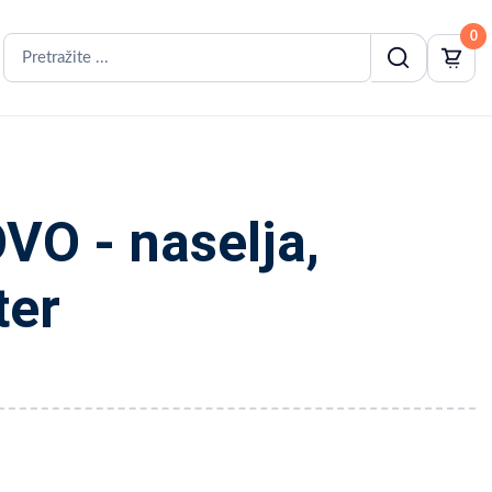
0
O - naselja,
ter