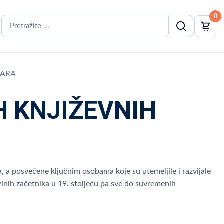
0
ČARA
 KNJIŽEVNIH
, a posvećene ključnim osobama koje su utemeljile i razvijale
ezinih začetnika u 19. stoljeću pa sve do suvremenih