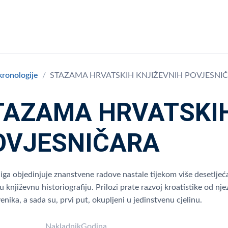
 kronologije
STAZAMA HRVATSKIH KNJIŽEVNIH POVJESNI
TAZAMA HRVATSKIH
OVJESNIČARA
iga objedinjuje znanstvene radove nastale tijekom više desetljeća
u književnu historiografiju. Prilozi prate razvoj kroatistike od nj
enika, a sada su, prvi put, okupljeni u jedinstvenu cjelinu.
Nakladnik
Godina