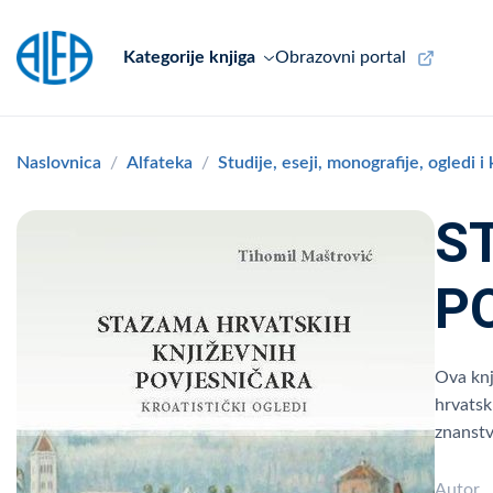
Kategorije knjiga
Obrazovni portal
Naslovnica
Alfateka
Studije, eseji, monografije, ogledi i
S
P
Ova knj
hrvatsk
znanstv
Autor