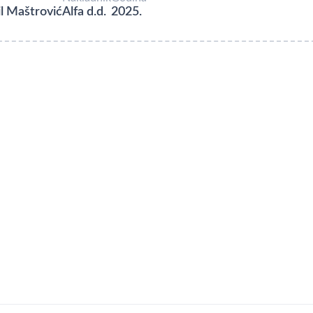
l Maštrović
Alfa d.d.
2025.