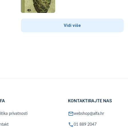
Vidi više
FA
KONTAKTIRAJTE NAS
mail
itika privatnosti
webshop@alfa.hr
phone
ntakt
01 889 2047