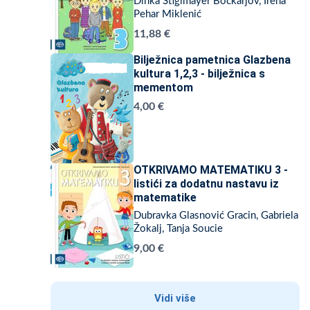
Dinka Štiglmayer Bočkarjov, Irena
Pehar Miklenić
11,88 €
Bilježnica pametnica Glazbena
kultura 1,2,3 - bilježnica s
mementom
4,00 €
OTKRIVAMO MATEMATIKU 3 -
listići za dodatnu nastavu iz
matematike
Dubravka Glasnović Gracin, Gabriela
Žokalj, Tanja Soucie
9,00 €
Vidi više