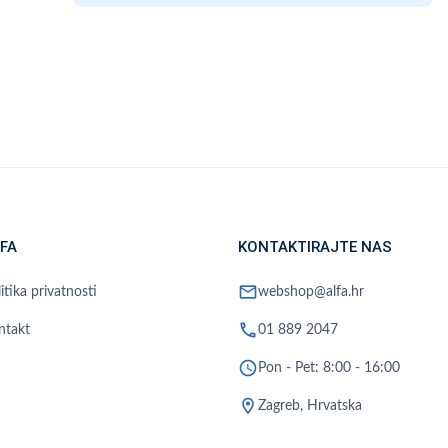
FA
KONTAKTIRAJTE NAS
mail
itika privatnosti
webshop@alfa.hr
phone
ntakt
01 889 2047
schedule
Pon - Pet: 8:00 - 16:00
location_on
Zagreb, Hrvatska