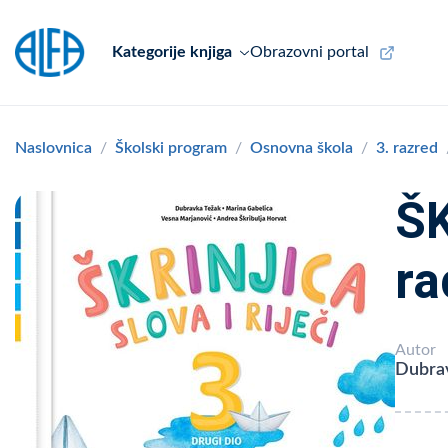
Kategorije knjiga
Obrazovni portal
Naslovnica
Školski program
Osnovna škola
3. razred
ŠK
ra
Autor
Dubrav