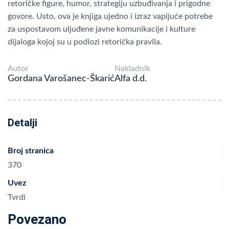
retoričke figure, humor, strategiju uzbuđivanja i prigodne
govore. Usto, ova je knjiga ujedno i izraz vapijuće potrebe
za uspostavom uljuđene javne komunikacije i kulture
dijaloga kojoj su u podlozi retorička pravila.
Autor
Nakladnik
Gordana Varošanec-Škarić
Alfa d.d.
Detalji
Broj stranica
370
Uvez
Tvrdi
Povezano