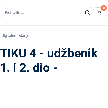
0
digitalno izdanje
KU 4 - udžbenik
. i 2. dio -