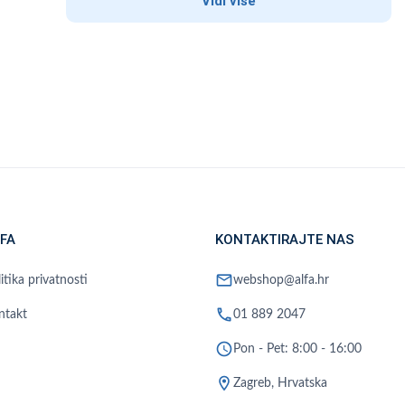
Vidi više
FA
KONTAKTIRAJTE NAS
mail
itika privatnosti
webshop@alfa.hr
phone
ntakt
01 889 2047
schedule
Pon - Pet: 8:00 - 16:00
location_on
Zagreb, Hrvatska