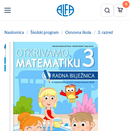
0
Naslovnica
Školski program
Osnovna škola
3. razred