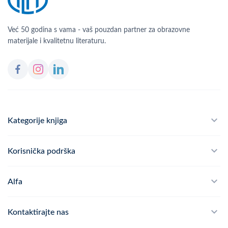
Već 50 godina s vama - vaš pouzdan partner za obrazovne
materijale i kvalitetnu literaturu.
Kategorije knjiga
Školski program
Korisnička podrška
Alfateka
Često postavljana pitanja
Alfa
Didaktika
Dostava
Politika privatnosti
Kontaktirajte nas
Povrat robe