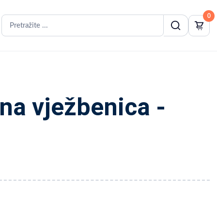
0
a vježbenica -