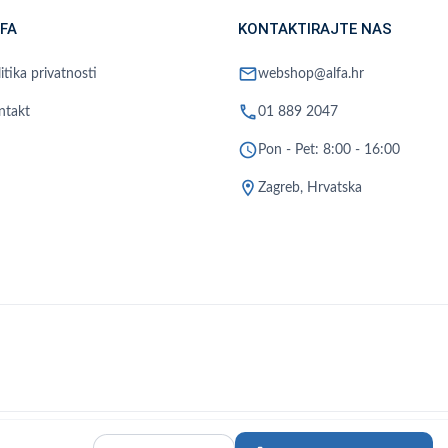
FA
KONTAKTIRAJTE NAS
mail
itika privatnosti
webshop@alfa.hr
phone
ntakt
01 889 2047
schedule
Pon - Pet: 8:00 - 16:00
location_on
Zagreb, Hrvatska
akt