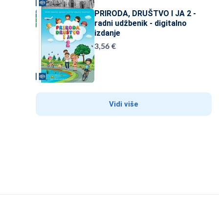
PRIRODA, DRUŠTVO I JA 2 -
radni udžbenik - digitalno
izdanje
3,56 €
Vidi više