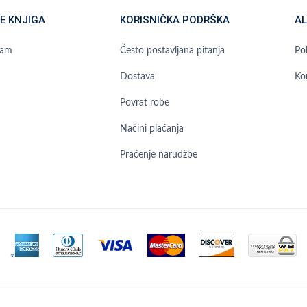
E KNJIGA
KORISNIČKA PODRŠKA
AL
ram
Često postavljana pitanja
Pol
Dostava
Ko
Povrat robe
Načini plaćanja
Praćenje narudžbe
to postavljana pitanja
Opći uvjeti poslovanja
Izjava o privatnosti
Kont