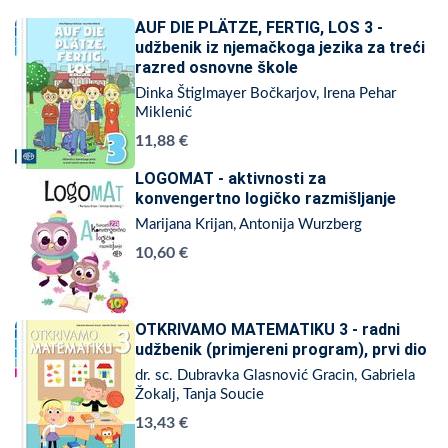
AUF DIE PLÄTZE, FERTIG, LOS 3 -
udžbenik iz njemačkoga jezika za treći
razred osnovne škole
Dinka Štiglmayer Bočkarjov, Irena Pehar
Miklenić
11,88 €
LOGOMAT - aktivnosti za
konvengertno logičko razmišljanje
Marijana Krijan, Antonija Wurzberg
10,60 €
OTKRIVAMO MATEMATIKU 3 - radni
udžbenik (primjereni program), prvi dio
dr. sc. Dubravka Glasnović Gracin, Gabriela
Žokalj, Tanja Soucie
13,43 €