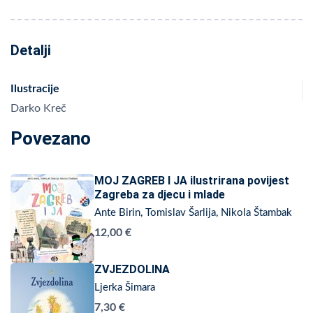
Detalji
Ilustracije
Darko Kreč
Povezano
MOJ ZAGREB I JA ilustrirana povijest
Zagreba za djecu i mlade
Ante Birin, Tomislav Šarlija, Nikola Štambak
12,00 €
ZVJEZDOLINA
Ljerka Šimara
7,30 €