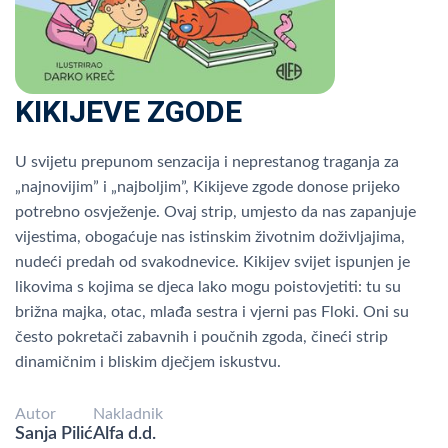
KIKIJEVE ZGODE
U svijetu prepunom senzacija i neprestanog traganja za
„najnovijim” i „najboljim”, Kikijeve zgode donose prijeko
potrebno osvježenje. Ovaj strip, umjesto da nas zapanjuje
vijestima, obogaćuje nas istinskim životnim doživljajima,
nudeći predah od svakodnevice. Kikijev svijet ispunjen je
likovima s kojima se djeca lako mogu poistovjetiti: tu su
brižna majka, otac, mlađa sestra i vjerni pas Floki. Oni su
često pokretači zabavnih i poučnih zgoda, čineći strip
dinamičnim i bliskim dječjem iskustvu.
Autor
Nakladnik
Sanja Pilić
Alfa d.d.