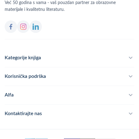
Već 50 godina s vama - vaš pouzdan partner za obrazovne
materijale i kvalitetnu literaturu.
Kategorije knjiga
Školski program
Korisnička podrška
Alfateka
Često postavljana pitanja
Alfa
Didaktika
Dostava
Politika privatnosti
Kontaktirajte nas
Povrat robe
Kontakt
mail
webshop@alfa.hr
Načini plaćanja