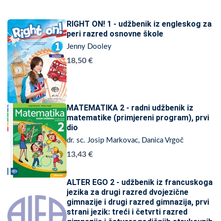
RIGHT ON! 1 - udžbenik iz engleskog za
peri razred osnovne škole
Jenny Dooley
18,50 €
MATEMATIKA 2 - radni udžbenik iz
matematike (primjereni program), prvi
dio
dr. sc. Josip Markovac, Danica Vrgoč
13,43 €
ALTER EGO 2 - udžbenik iz francuskoga
jezika za drugi razred dvojezične
gimnazije i drugi razred gimnazija, prvi
strani jezik: treći i četvrti razred