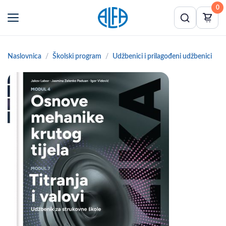
0
Naslovnica
Školski program
Udžbenici i prilagođeni udžbenici